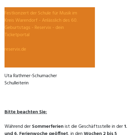
Festkonzert der Schule für Musik im
Kreis Warendorf - Anlässlich des 60.
Geburtstags - Reservix - dein
Ticketportal
reservix.de
Uta Rathmer-Schumacher
Schulleiterin
Bitte beachten Sie:
Während der
Sommerferien
ist die Geschäftsstelle in der
1.
und 6. Ferienwoche geöffnet
, in den
Wochen 2 bis 5