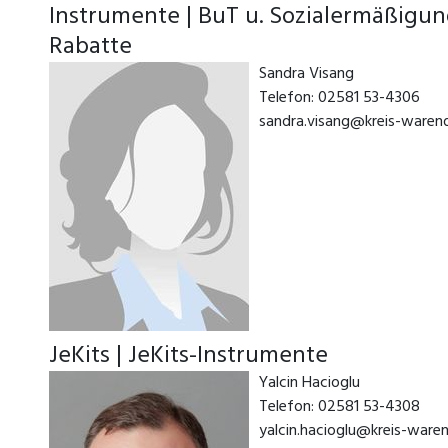
Instrumente | BuT u. Sozialermäßigun
Rabatte
Sandra Visang
Telefon: 02581 53-4306
sandra.visang@kreis-waren
JeKits | JeKits-Instrumente
Yalcin Hacioglu
Telefon: 02581 53-4308
yalcin.hacioglu@kreis-ware