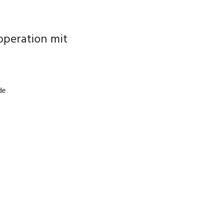
operation mit
de